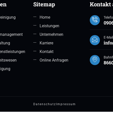
gen
Sitemap
Kontakt
einigung
Home
Telef
090
Leistungen
management
Unternehmen
E-Mai
inf
altung
Karriere
enstleistungen
Kontakt
Bahnh
itswesen
Online Anfragen
866
nigung
Datenschutz
Impressum